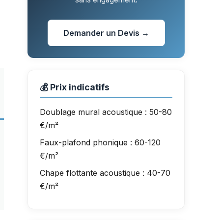
Demander un Devis →
💰 Prix indicatifs
Doublage mural acoustique : 50-80
€/m²
Faux-plafond phonique : 60-120
€/m²
Chape flottante acoustique : 40-70
€/m²